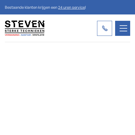
Bestaande klanten krijgen een
24 uren service
!

