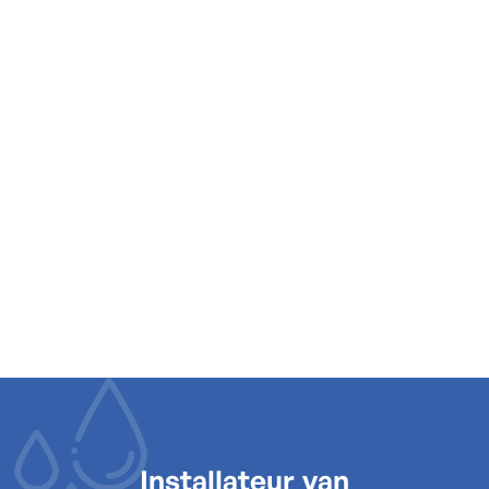
DATE POSTED
4.8
op meer dan
24
reviews -
plaats een review
Installateur van