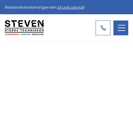
Bestaande klanten krijgen een
24 uren service
!

